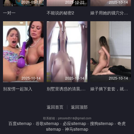
2026-05-17
2025-10-22
2025-10-14
一对一
不能说的秘密2
婊子用她的骚穴分散我的注意力，害我游戏打输了
2025-10-14
2025-10-14
2025-10-14
别发愣一起加入
别墅里诱惑的清晨,猛操小骚逼
婊子摘下套套，就为被中出 - Mandy Madison
返回首页
返回顶部
联系邮箱：pirosred518@gmail.com
百度sitemap
-
谷歌sitemap
-
必应sitemap
-
搜狗sitemap
-
奇虎
sitemap
-
神马sitemap