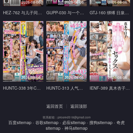
2026-08-06
2026-08-06
2026-08-06
HEZ-762 与儿子同学父亲每周一天在地下营业见面酒吧幽会。 白石あきほ,美咲かんな ホットエンターテイメント
GUPP-030 与一个用言语温柔挑逗你的荡妇接吻性爱 Erika Ozaki 尾崎えりか GUPPI-妄想族
GTJ-160 绑缚 日泉舞香 ドグマ
2026-08-06
2026-08-06
2026-08-06
HUNTC-338 3年C组文化祭模拟店 吃到饱、喝到饱、吸到饱的烧肉店 Hunter
HUNTC-313 人气爆棚的时期开始了！两周的教育实习中太受学生们欢迎在学校里偷偷做爱！围绕着 Hunter
IENF-389 真木杏子从早到晚出性爱 60 真木今日子 アイエナジー
返回首页
返回顶部
联系邮箱：pirosred518@gmail.com
百度sitemap
-
谷歌sitemap
-
必应sitemap
-
搜狗sitemap
-
奇虎
sitemap
-
神马sitemap