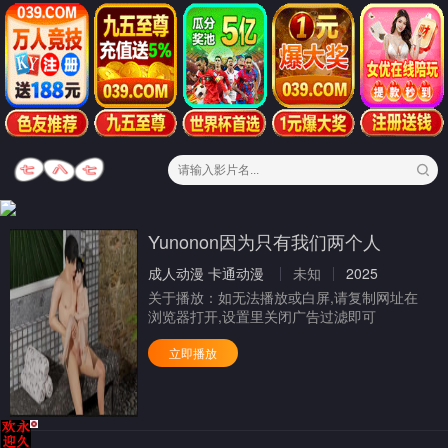
Yunonon因为只有我们两个人
成人动漫
卡通动漫
未知
2025
关于播放：
如无法播放或白屏,请复制网址在
浏览器打开,设置里关闭广告过滤即可
立即播放