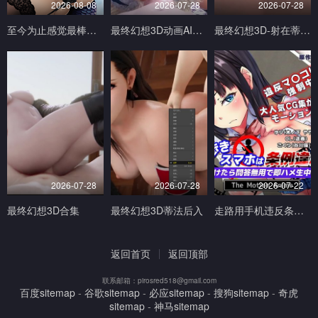
2026-08-08
2026-07-28
2026-07-28
至今为止感觉最棒的一次做爱1
最终幻想3D动画AI生成完美画质
最终幻想3D-射在蒂法的奶子小穴和嘴上V
2026-07-28
2026-07-28
2026-07-22
最终幻想3D合集
最终幻想3D蒂法后入
走路用手机违反条例发现到就问答无用马上无套抽插中出TheMotionAnimed_177879
返回首页
返回顶部
联系邮箱：pirosred518@gmail.com
百度sitemap
-
谷歌sitemap
-
必应sitemap
-
搜狗sitemap
-
奇虎
sitemap
-
神马sitemap