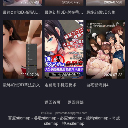
2026-07-28
2026-07-28
2026-07-28
最终幻想3D动画AI生成完美画质
最终幻想3D-射在蒂法的奶子小穴和嘴上V
最终幻想3D合集
2026-07-28
2026-07-22
2026-07-22
最终幻想3D蒂法后入
走路用手机违反条例发现到就问答无用马上无套抽插中出TheMotionAnimed_177879
自宅警備員4
返回首页
返回顶部
联系邮箱：pirosred518@gmail.com
百度sitemap
-
谷歌sitemap
-
必应sitemap
-
搜狗sitemap
-
奇虎
sitemap
-
神马sitemap