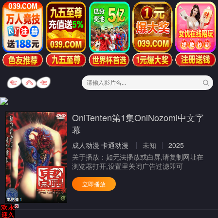
OniTenten第1集OniNozomi中文字
幕
成人动漫
卡通动漫
未知
2025
关于播放：
如无法播放或白屏,请复制网址在
浏览器打开,设置里关闭广告过滤即可
立即播放