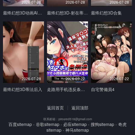
2026-07-28
2026-07-28
2026-07-28
最终幻想3D动画AI生成完美画质
最终幻想3D-射在蒂法的奶子小穴和嘴上V
最终幻想3D合集
2026-07-28
2026-07-22
2026-07-22
最终幻想3D蒂法后入
走路用手机违反条例发现到就问答无用马上无套抽插中出TheMotionAnimed_177879
自宅警備員4
返回首页
返回顶部
联系邮箱：pirosred518@gmail.com
百度sitemap
-
谷歌sitemap
-
必应sitemap
-
搜狗sitemap
-
奇虎
sitemap
-
神马sitemap