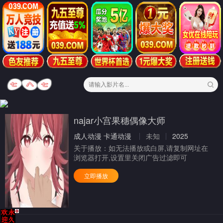
najar小宫果穗偶像大师
成人动漫
卡通动漫
未知
2025
关于播放：
如无法播放或白屏,请复制网址在
浏览器打开,设置里关闭广告过滤即可
立即播放