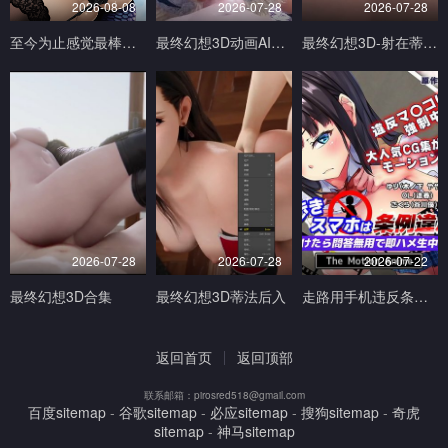
2026-08-08
2026-07-28
2026-07-28
至今为止感觉最棒的一次做爱1
最终幻想3D动画AI生成完美画质
最终幻想3D-射在蒂法的奶子小穴和嘴上V
2026-07-28
2026-07-28
2026-07-22
最终幻想3D合集
最终幻想3D蒂法后入
走路用手机违反条例发现到就问答无用马上无套抽插中出TheMotionAnimed_177879
返回首页
返回顶部
联系邮箱：pirosred518@gmail.com
百度sitemap
-
谷歌sitemap
-
必应sitemap
-
搜狗sitemap
-
奇虎
sitemap
-
神马sitemap