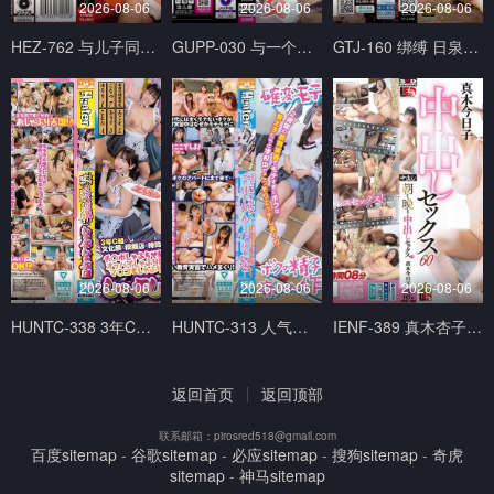
2026-08-06
2026-08-06
2026-08-06
HEZ-762 与儿子同学父亲每周一天在地下营业见面酒吧幽会。 白石あきほ,美咲かんな ホットエンターテイメント
GUPP-030 与一个用言语温柔挑逗你的荡妇接吻性爱 Erika Ozaki 尾崎えりか GUPPI-妄想族
GTJ-160 绑缚 日泉舞香 ドグマ
2026-08-06
2026-08-06
2026-08-06
HUNTC-338 3年C组文化祭模拟店 吃到饱、喝到饱、吸到饱的烧肉店 Hunter
HUNTC-313 人气爆棚的时期开始了！两周的教育实习中太受学生们欢迎在学校里偷偷做爱！围绕着 Hunter
IENF-389 真木杏子从早到晚出性爱 60 真木今日子 アイエナジー
返回首页
返回顶部
联系邮箱：pirosred518@gmail.com
百度sitemap
-
谷歌sitemap
-
必应sitemap
-
搜狗sitemap
-
奇虎
sitemap
-
神马sitemap