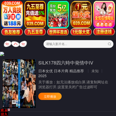
SILK178四六時中発情中IV
日本女优
日本片商
精品推荐
未知
2025
关于播放：
如无法播放或白屏,请复制网址在
浏览器打开,设置里关闭广告过滤即可
立即播放